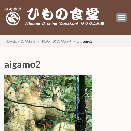
炭火焼 ひもの食堂 ヤマクニ水産
Himono Dining YAMAKUNI
ホーム
>
こだわり
>
お米へのこだわり
>
aigamo2
aigamo2