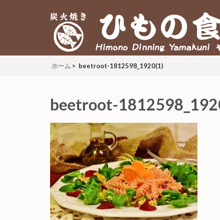
炭火焼 ひもの食堂 ヤマク
Himono Dining YAMAKUNI
ホーム
>
beetroot-1812598_1920(1)
beetroot-1812598_192