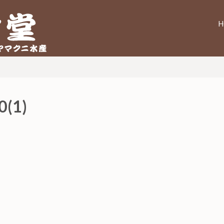
H
ニ水産
0(1)