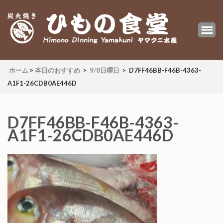
炭火焼 ひもの食堂 ヤマクニ水産
Himono Dining YAMAKUNI
ホーム
>
本日のおすすめ
>
9/8日曜日
>
D7FF46BB-F46B-4363-
A1F1-26CDB0AE446D
D7FF46BB-F46B-4363-
A1F1-26CDB0AE446D