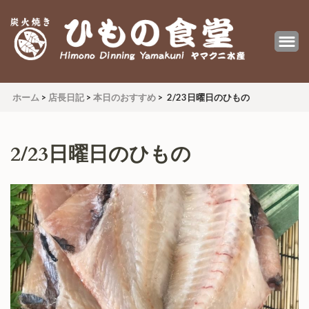
炭火焼 ひもの食堂 ヤマクニ水産
Himono Dining YAMAKUNI
ホーム
>
店長日記
>
本日のおすすめ
>
2/23日曜日のひもの
2/23日曜日のひもの