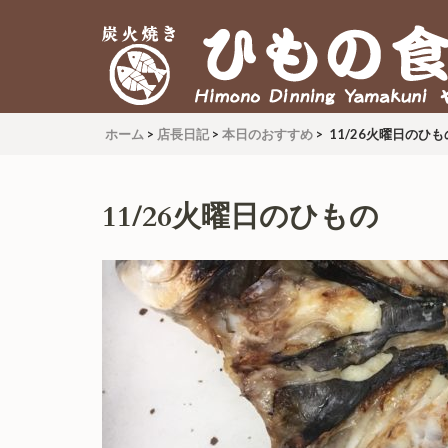
炭火焼 ひもの食堂 ヤマク
Himono Dining YAMAKUNI
ホーム
>
店長日記
>
本日のおすすめ
>
11/26火曜日のひも
11/26火曜日のひもの