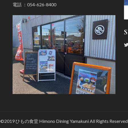
電話 ：
054-626-8400
©2019 ひもの食堂 Himono Dining Yamakuni All Rights Reserved