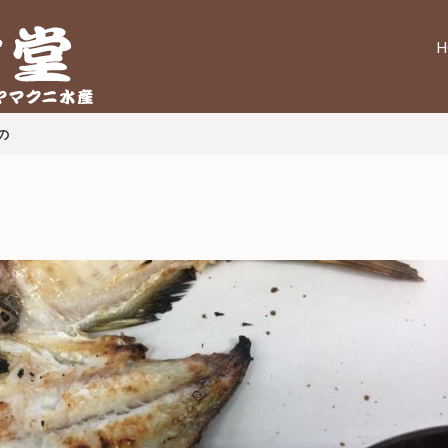
H
ニ水産
の