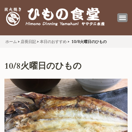
炭火焼 ひもの食堂 ヤマクニ水産
Himono Dining YAMAKUNI
ホーム
>
店長日記
>
本日のおすすめ
>
10/8火曜日のひもの
10/8火曜日のひもの