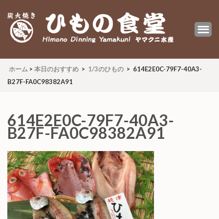
炭火焼 ひもの食堂 ヤマクニ水産
Himono Dining YAMAKUNI
ホーム
>
本日のおすすめ
>
1/3のひもの
>
614E2E0C-79F7-40A3-
B27F-FA0C98382A91
614E2E0C-79F7-40A3-
B27F-FA0C98382A91