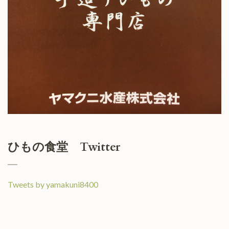
ひもの食堂 Twitter
Tweets by yamakuni8400