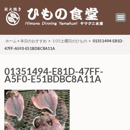
炭火焼 ひもの食堂 ヤマクニ水産
Himono Dining YAMAKUNI
ホーム
>
本日のおすすめ
>
1/25土曜日のひもの
>
01351494-E81D-
47FF-A5F0-E51BDBC8A11A
01351494-E81D-47FF-
A5F0-E51BDBC8A11A