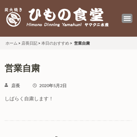
炭火焼 ひもの食堂 ヤマクニ水産
Himono Dining YAMAKUNI
ホーム
>
店長日記
>
本日のおすすめ
>
営業自粛
営業自粛
店長
2020年5月2日
しばらく自粛します！