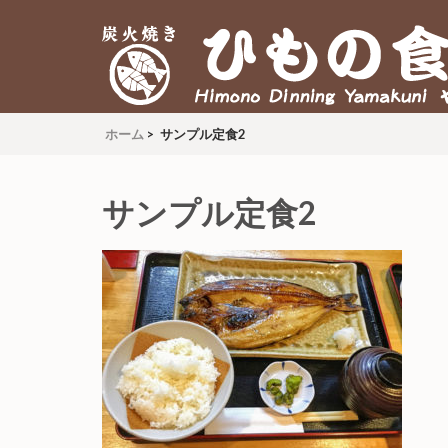
炭火焼 ひもの食堂 ヤマク
Himono Dining YAMAKUNI
ホーム
>
サンプル定食2
サンプル定食2